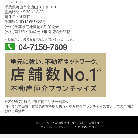
〒270-0163
千葉県流山市南流山３丁目10-1
営業時間：9:30～18:30
定休日：水曜日
千葉県知事(13)第5422号
(一社)千葉県宅地建物取引業協会
(公社)首都圏不動産公正取引協議会加盟
不動産のこと何でもお気軽にお問い合わせください
04-7158-7609
※2026年7月時点／東京商工リサーチ調べ
同一屋号で売買・賃貸の両方を取り扱う不動産仲介フランチャイズ業としての全国に
おける店舗数
センチュリー21の加盟店は、すべて独立・自営です。
© 2017-2026 センチュリー21キヨマルハウス